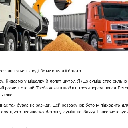
озчиняються в воді, бо ми влили її багато.
у. Кидаємо у мішалку 8 лопат шутру. Якщо суміш стає сильно г
й розчин готовий. Треба чекати щоб він трохи перемішався. Бетон 
ь таке.
однак так буває не завжди. Цей розрахунок бетону підходить д
ісля цього висипаємо бетонну суміш на бляху і використовуємо