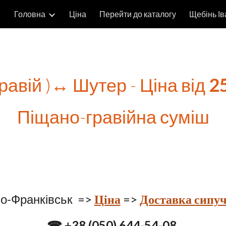
Головна
Ціна
Перейти до каталогу
ip to main content
Skip to navigat
равій )↔ Шутер - Ціна від 
2
Піщано-гравійна суміш
но-Франківськ  => 
Ціна
 => 
Доставка сипучи
  ☎ +38 (050) 644-54-08   