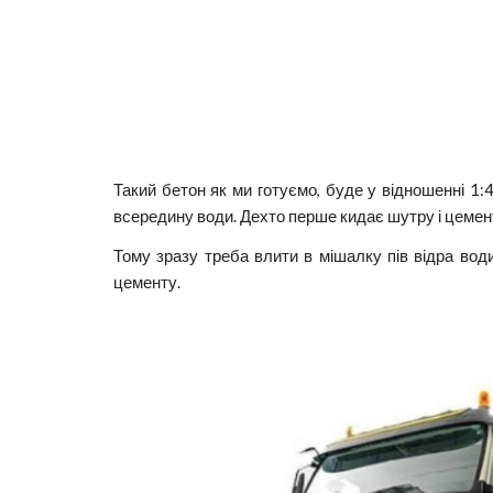
Такий бетон як ми готуємо, буде у відношенні 1
всередину води. Дехто перше кидає шутру і цементу
Тому зразу треба влити в мішалку пів відра води
цементу.