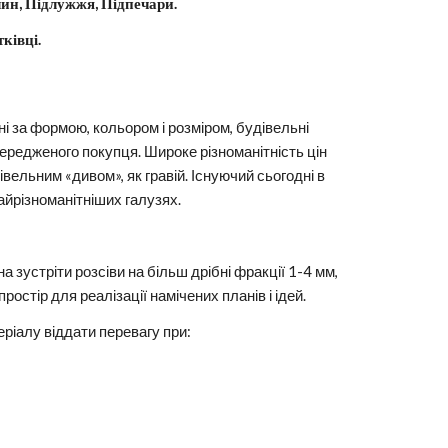
лин, Підлужжя, Підпечари.
атківці.
і за формою, кольором і розміром, будівельні 
редженого покупця. Широке різноманітність цін 
вельним «дивом», як гравій. Існуючий сьогодні в 
айрізноманітніших галузях.
а зустріти розсіви на більш дрібні фракції 1-4 мм, 
остір для реалізації намічених планів і ідей.
ріалу віддати перевагу при: