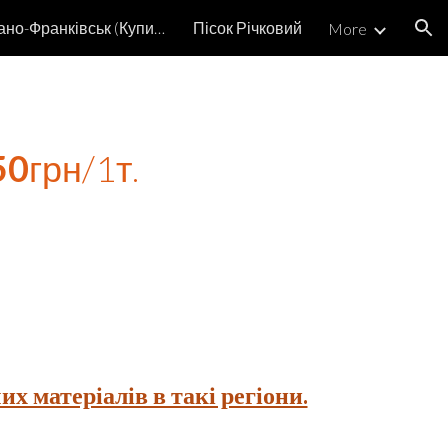
Щебінь Івано-Франківськ (Купити)
Пісок Річковий
More
ion
50
грн/1т. 
х матеріалів в такі регіони.