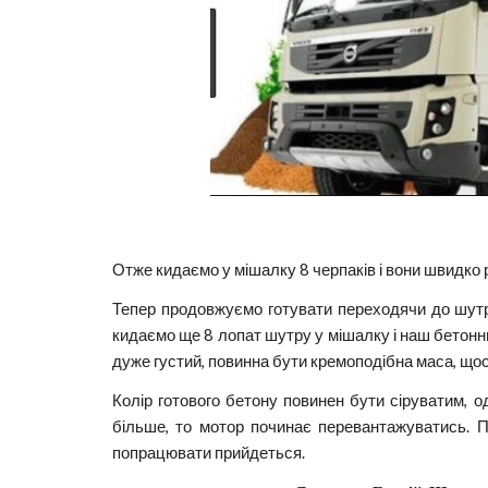
Отже кидаємо у мішалку 8 черпаків і вони швидко р
Тепер продовжуємо готувати переходячи до шутр
кидаємо ще 8 лопат шутру у мішалку і наш бетонни
дуже густий, повинна бути кремоподібна маса, щос
Колір готового бетону повинен бути сіруватим, 
більше, то мотор починає перевантажуватись. П
попрацювати прийдеться.