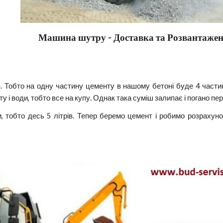
Машина шутру - Доставка та Розвантаже
:4. Тобто на одну частину цементу в нашому бетоні буде 4 час
 і води, тобто все на купу. Однак така суміш залипає і погано пе
, тобто десь 5 літрів. Тепер беремо цемент і робимо розрахун