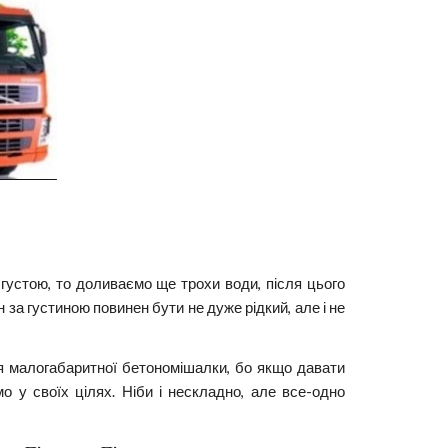
устою, то доливаємо ще трохи води, після цього
за густиною повинен бути не дуже рідкий, але і не
ля малогабаритної бетономішалки, бо якщо давати
 у своїх цілях. Ніби і нескладно, але все-одно