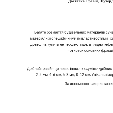
Доставка  Гравій, Шутер,
Багате розмаїття будівельних матеріалів суча
матеріали зі специфічними їм властивостями і х
дозволяє купити не перше-ліпше, а плідно і ефек
чотирьох основних фракція
Дрібний гравій - це не що інше, як «суміш» дрібних
2-5 мм, 4-6 мм, 6-8 мм, 8-12 мм. Унікальні з
За допомогою використання 