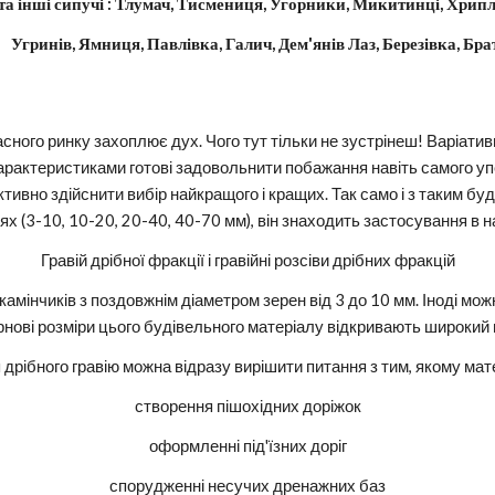
 та інші сипучі : Тлумач, Тисмениця, Угорники, Микитинці, Хрип
                 Угринів, Ямниця, Павлівка, Галич, Дем'янів Лаз, Березівка, Бр
сного ринку захоплює дух. Чого тут тільки не зустрінеш! Варіативн
арактеристиками готові задовольнити побажання навіть самого упе
тивно здійснити вибір найкращого і кращих. Так само і з таким буді
х (3-10, 10-20, 20-40, 40-70 мм), він знаходить застосування в н
Гравій дрібної фракції і гравійні розсіви дрібних фракцій
 камінчиків з поздовжнім діаметром зерен від 3 до 10 мм. Іноді можн
ернові розміри цього будівельного матеріалу відкривають широкий пр
дрібного гравію можна відразу вирішити питання з тим, якому мате
створення пішохідних доріжок
оформленні під'їзних доріг
спорудженні несучих дренажних баз