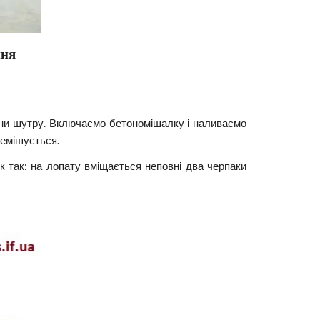
ння
тини шутру. Включаємо бетономішалку і наливаємо
ремішується.
ок так: на лопату вміщається неповні два черпаки