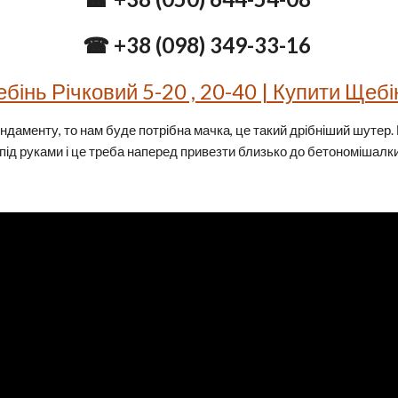
☎ +38 (098) 349-33-16 
бінь Річковий 5-20 , 20-40 | Купити Щебі
даменту, то нам буде потрібна мачка, це такий дрібніший шутер.
під руками і це треба наперед привезти близько до бетономішалки