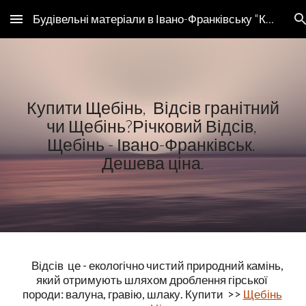
Будівельні матеріали в Івано-Франківську "Компанія Буд-Сервіс"
Skip to main content
Skip to navigation
 Купити Щебінь,  Відсів гранітний 
чи Щебінь?Річковий Відсів, 
Щебінь - Івано-Франківськ. 
Дешева ціна.
     Відсів  це - екологічно чистий природний камінь, 
який отримують шляхом дроблення гірської 
породи: валуна, гравію, шлаку. Купити  >> 
Щебінь