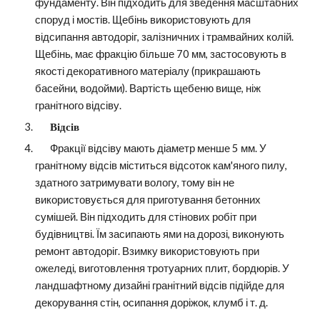
фундаменту. Він підходить для зведення масштабних 
споруд і мостів. Щебінь використовують для 
відсипання автодоріг, залізничних і трамвайних колій. 
Щебінь, має фракцію більше 70 мм, застосовують в 
якості декоративного матеріалу (прикрашають 
басейни, водойми). Вартість щебеню вище, ніж 
гранітного відсіву.
       Відсів
   Фракції відсіву мають діаметр менше 5 мм. У 
гранітному відсів міститься відсоток кам'яного пилу, 
здатного затримувати вологу, тому він не 
використовується для приготування бетонних 
сумішей. Він підходить для стінових робіт при 
будівництві. Їм засипають ями на дорозі, виконують 
ремонт автодоріг. Взимку використовують при 
ожеледі, виготовлення тротуарних плит, бордюрів. У 
ландшафтному дизайні гранітний відсів підійде для 
декорування стін, осипання доріжок, клумб і т. д.