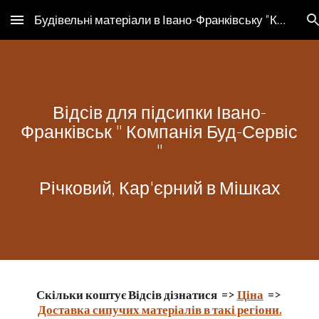
Будівельні матеріали в Івано-Франківську "Компанія Буд-Сервіс"
Skip to main content
Skip to navigation
Відсів для підсипки Івано-
Франківськ " Компанія Буд-Сервіс 
"
Річковий, Кар'єрний в Мішках
Скільки коштує Відсів дізнатися 
 => 
Ціна
  => 
Доставка сипучих матеріалів в такі регіони.