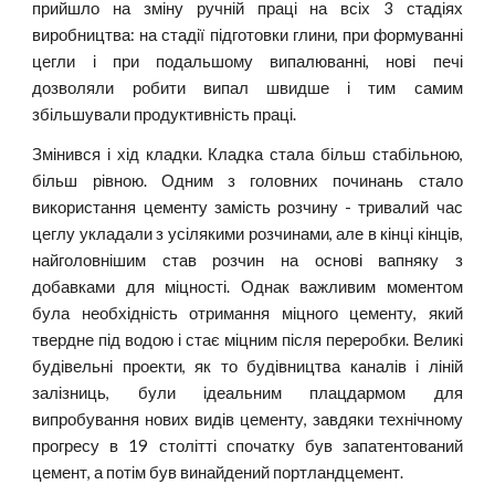
прийшло на зміну ручній праці на всіх 3 стадіях
виробництва: на стадії підготовки глини, при формуванні
цегли і при подальшому випалюванні, нові печі
дозволяли робити випал швидше і тим самим
збільшували продуктивність праці.
Змінився і хід кладки. Кладка стала більш стабільною,
більш рівною. Одним з головних починань стало
використання цементу замість розчину - тривалий час
цеглу укладали з усілякими розчинами, але в кінці кінців,
найголовнішим став розчин на основі вапняку з
добавками для міцності. Однак важливим моментом
була необхідність отримання міцного цементу, який
твердне під водою і стає міцним після переробки. Великі
будівельні проекти, як то будівництва каналів і ліній
залізниць, були ідеальним плацдармом для
випробування нових видів цементу, завдяки технічному
прогресу в 19 столітті спочатку був запатентований
цемент, а потім був винайдений портландцемент.