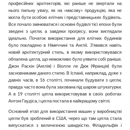
професійних архітекторів, які раніше не звертали на
нього пильну увагу, як на «масову» продукцію, яка не
могла бути особою елітних і представницьких будівель.
Все почало змінюватися і основні будівлі тієї епохи були
зведені з цегли, а завдяки прогресу, вони виглядали
ідеально. Початок використання для елітних будинків
було покладено в Німеччині та Англії. З'явився навіть
новий архітектурний стиль, в якому використовувався
обпалена цегла, що неможливо було уявити собі раніше.
Джон Раскін (Англія) і Віолле ле Дюк (Франція) були
засновниками даного стилю. В Іспанії, наприклад, дуже з
давніх часів, в 16 столітті, починали будувати з цегли,
правда часто вона була захована під шаром штукатурки.
А в 19 столітті цегла використовував в своїх роботах
Антоні Гаудіса, і цегла постала в найкращому світлі.
Основний етап для використання машин у виробництві
цегли був зроблений в США, через що там цегла стала
випускатися з величезною швидкістю. Філадельфія і