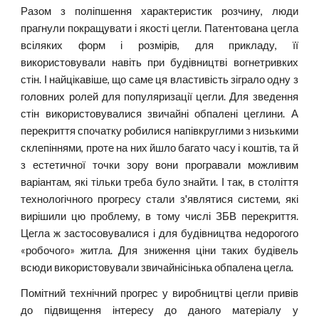
Разом з поліпшення характеристик розчину, люди
прагнули покращувати і якості цегли. Патентована цегла
всіляких форм і розмірів, для прикладу, її
використовували навіть при будівництві вогнетривких
стін. І найцікавіше, що саме ця властивість зіграло одну з
головних ролей для популяризації цегли. Для зведення
стін використовувалися звичайні обпалені цеглини. А
перекриття спочатку робилися напівкруглими з низькими
склепіннями, проте на них йшло багато часу і коштів, та й
з естетичної точки зору вони програвали можливим
варіантам, які тільки треба було знайти. І так, в століття
технологічного прогресу стали з'являтися системи, які
вирішили цю проблему, в тому числі ЗБВ перекриття.
Цегла ж застосовувалися і для будівництва недорогого
«робочого» житла. Для зниження ціни таких будівель
всюди використовували звичайнісінька обпалена цегла.
Помітний технічний прогрес у виробництві цегли привів
до підвищення інтересу до даного матеріалу у