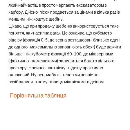
який найчастіше просто черпають екскаватором з 
кар'єру. Дійсно, пісок продається за цінами в кілька разів 
меншим, ніж коштує щебінь.                                                         
Цікаво, що при продажу щебеню використовується таке 
поняття, як «насипна вага». Це означає, що кубометр 
відсіву (фракція 0-5, де зерна розташовані близько один 
до одного і максимально заповнюють обсяг) буде важити 
більше, ніж кубометр фракції 60-100, де між зернами 
(фактично - каменюками) залишиться багато вільного 
простору. Насипна вага піску і відсіву практично 
однаковий. Ну ось, мабуть, тепер ми повністю 
розібралися, в чому різниця між піском і відсівом.
 Порівняльна таблиця