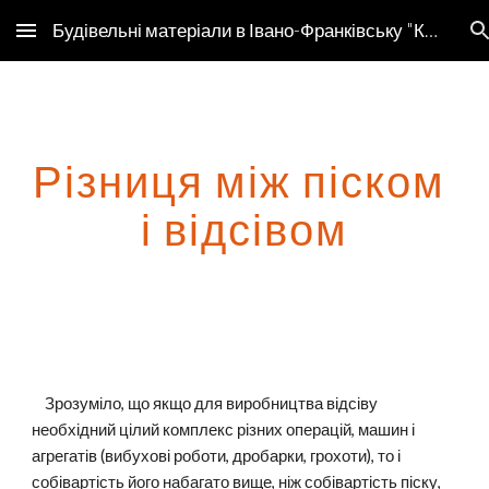
Будівельні матеріали в Івано-Франківську "Компанія Буд-Сервіс"
Skip to main content
Skip to navigation
Різниця між піском 
і відсівом
    Зрозуміло, що якщо для виробництва відсіву 
необхідний цілий комплекс різних операцій, машин і 
агрегатів (вибухові роботи, дробарки, грохоти), то і 
собівартість його набагато вище, ніж собівартість піску, 